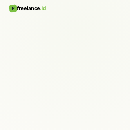
F
freelance
.id