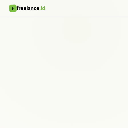
F
freelance
.id