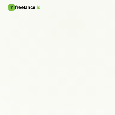
F
freelance
.id