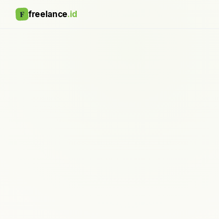
F
freelance
.id