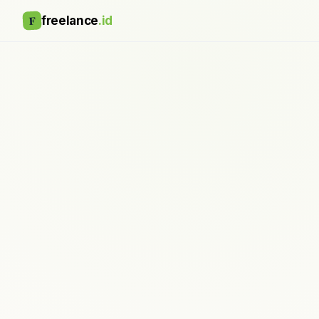
F
freelance
.id