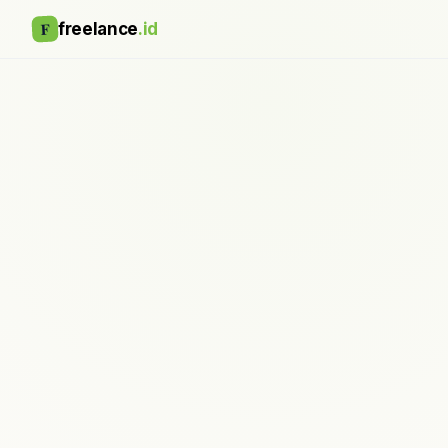
F
freelance
.id