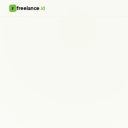
F
freelance
.id