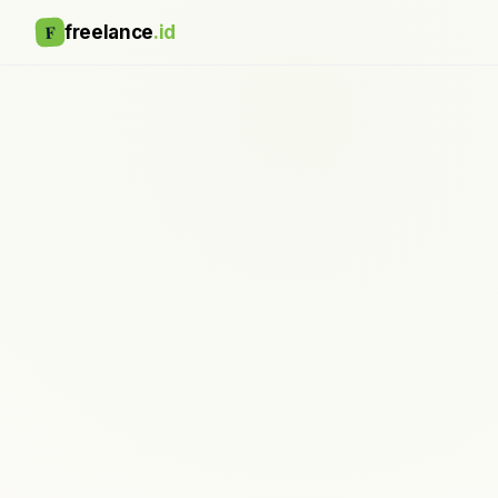
F
freelance
.id