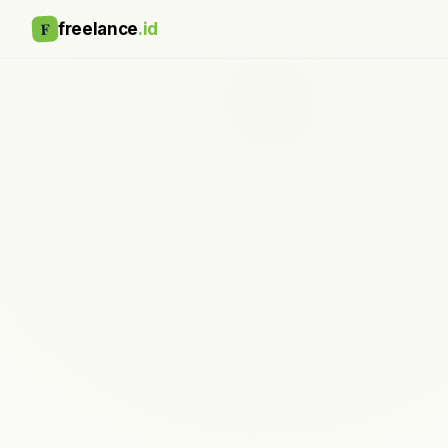
F
freelance
.id