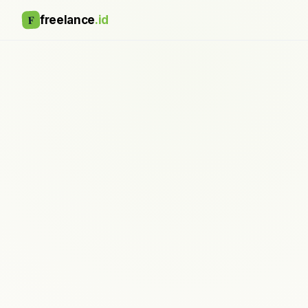
F
freelance
.id