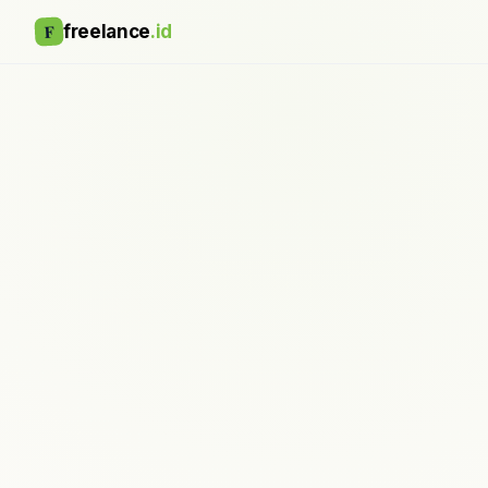
F
freelance
.id