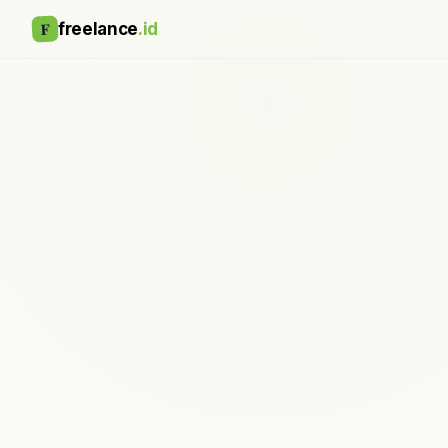
F
freelance
.id