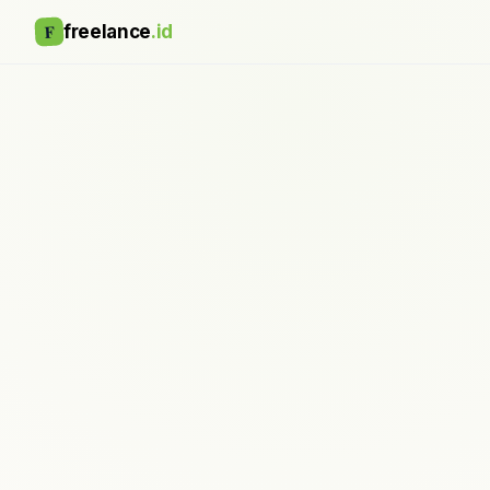
F
freelance
.id