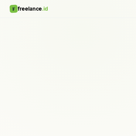
F
freelance
.id