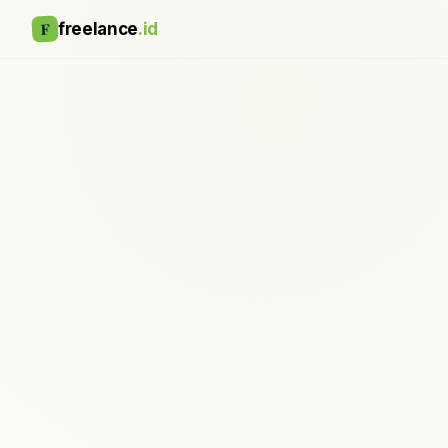
F
freelance
.id