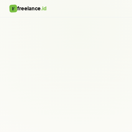
F
freelance
.id