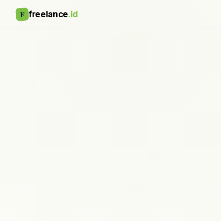
F
freelance
.id