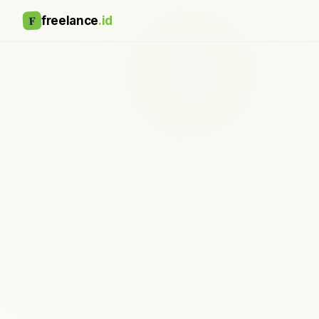
F
freelance
.id