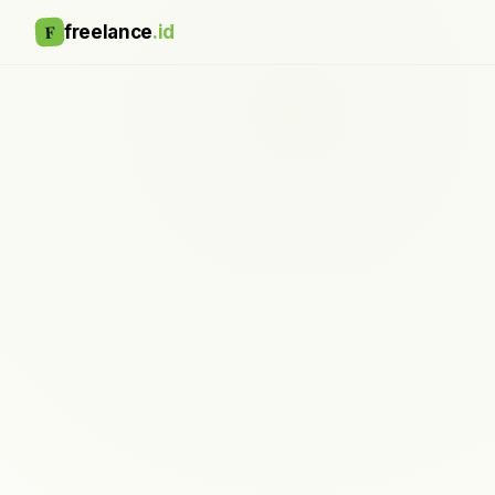
F
freelance
.id