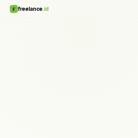
F
freelance
.id