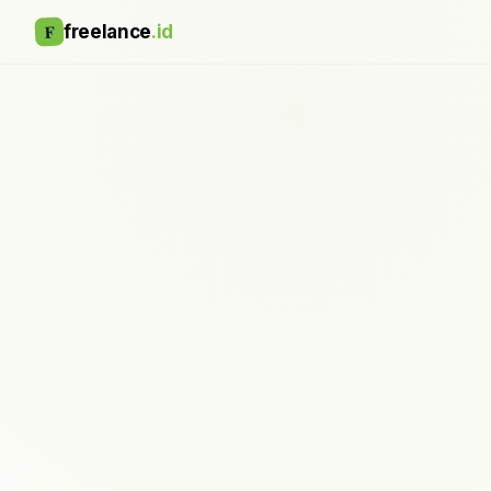
F
freelance
.id