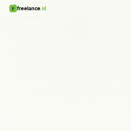
F
freelance
.id