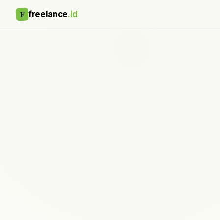
F
freelance
.id