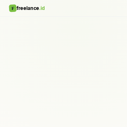
F
freelance
.id