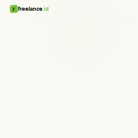
F
freelance
.id