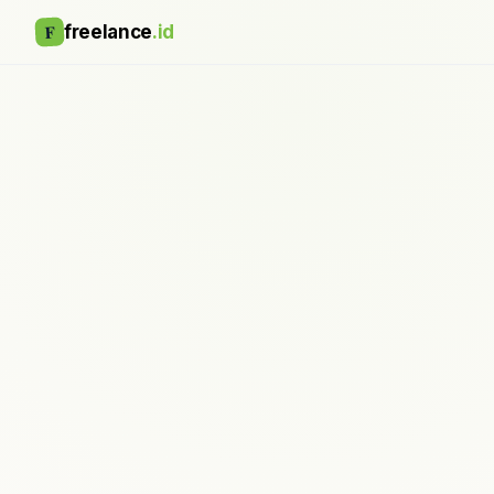
F
freelance
.id