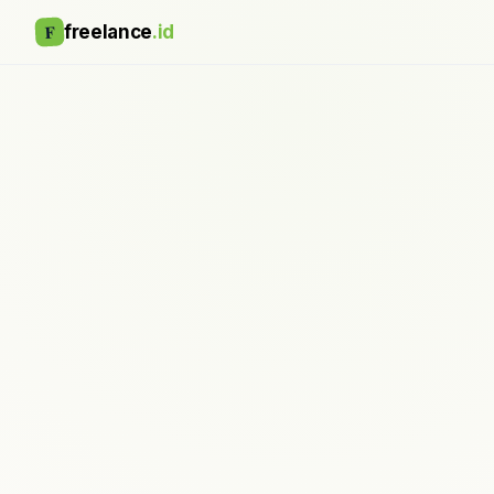
F
freelance
.id