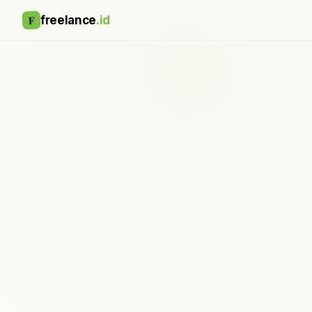
F
freelance
.id