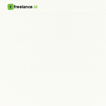
F
freelance
.id