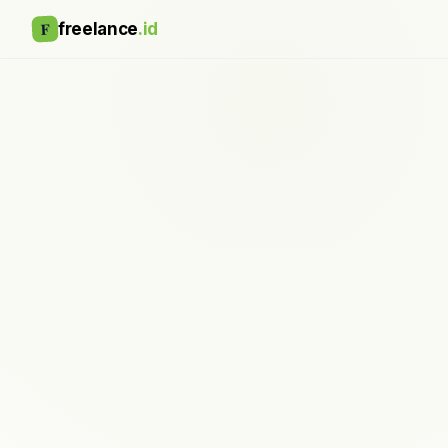
F
freelance
.id