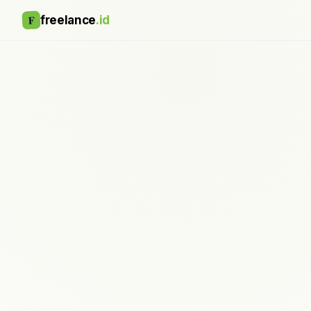
F
freelance
.id