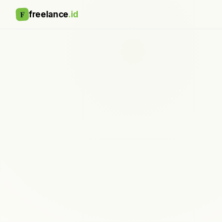
F
freelance
.id