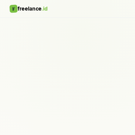
F
freelance
.id