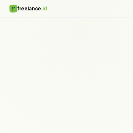
F
freelance
.id