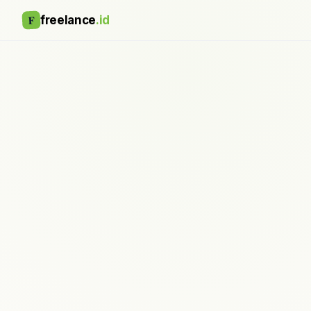
F
freelance
.id