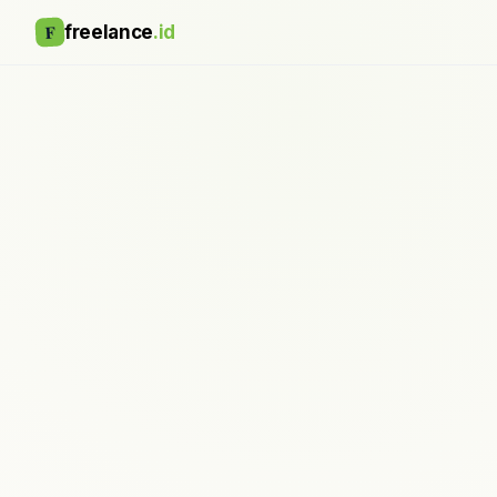
F
freelance
.id