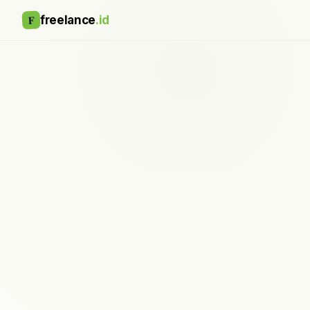
F
freelance
.id