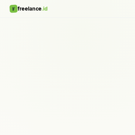
F
freelance
.id