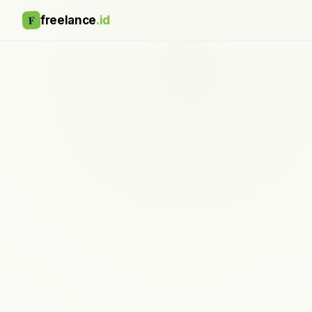
F
freelance
.id