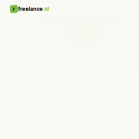
F
freelance
.id