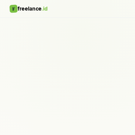
F
freelance
.id