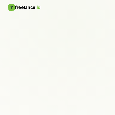
F
freelance
.id