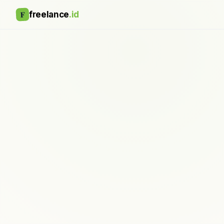
F
freelance
.id