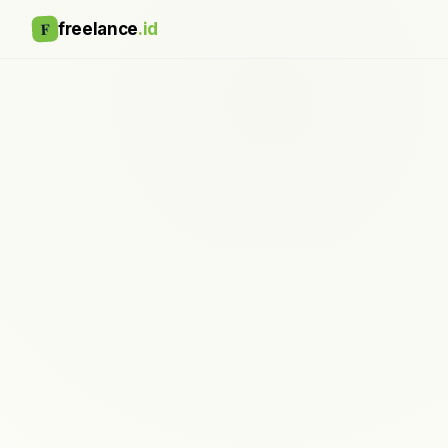
F
freelance
.id