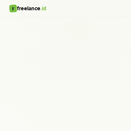
F
freelance
.id