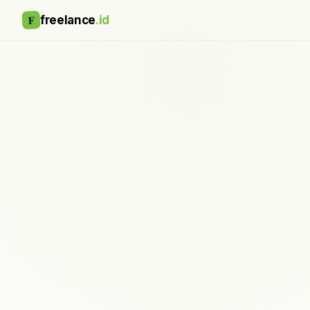
F
freelance
.id