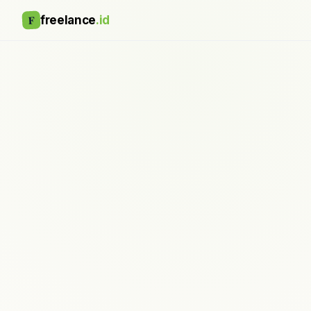
F
freelance
.id