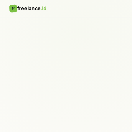
F
freelance
.id