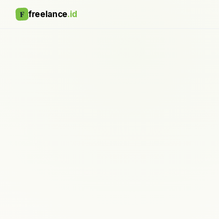
F
freelance
.id