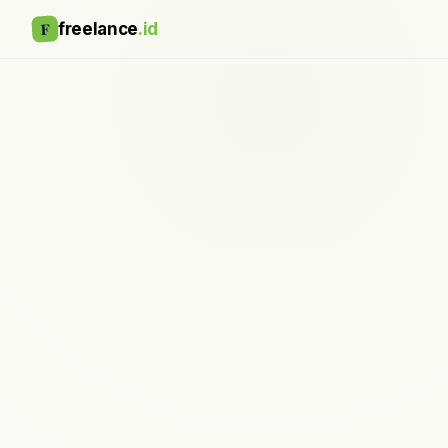
F
freelance
.id